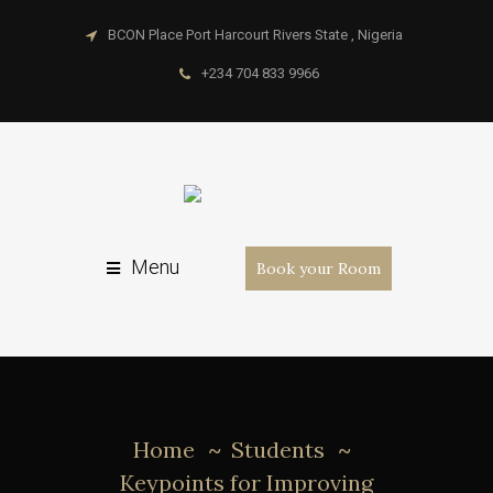
BCON Place Port Harcourt Rivers State , Nigeria
+234 704 833 9966
Menu
Book your Room
Home
Students
Keypoints for Improving