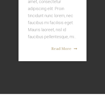
amet, consectetur
adipiscing elit. Proin
tincidunt nunc lorem, nec
faucibus mi facilisis eget.
Mauris laoreet, nisl id
faucibus pellentesque, mi...
Read More