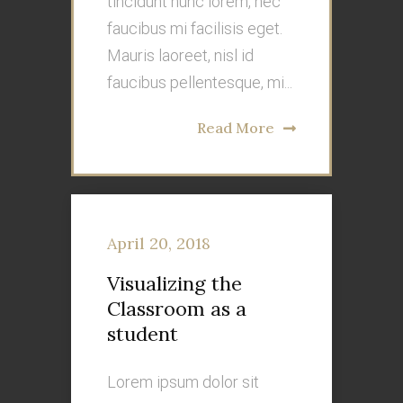
tincidunt nunc lorem, nec
faucibus mi facilisis eget.
Mauris laoreet, nisl id
faucibus pellentesque, mi...
Read More
April 20, 2018
Visualizing the
Classroom as a
student
Lorem ipsum dolor sit