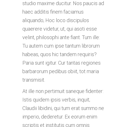
studio maxime ducitur. Nos paucis ad
haec additis finem faciamus
aliquando; Hoc loco discipulos
quaerere videtur, ut, qui asoti esse
velint, philosophi ante fiant. Tum ille:
Tu autem cum ipse tantum librorum
habeas, quos hic tandem requiris?
Paria sunt igitur. Cur tantas regiones
barbarorum pedibus obiit, tot maria
transmisit.
At ille non pertimuit saneque fidenter:
Istis quidem ipsis verbis, inquit;
Claudii libidini, qui tum erat summo ne
imperio, dederetur. Ex eorum enim
scriptis et institutis cum omnis