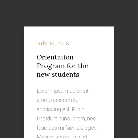
July 16, 2018
Orientation
Program for the
new students
Lorem ipsum dolor sit
amet, consectetur
adipiscing elit. Proin
tincidunt nunc lorem, nec
faucibus mi facilisis eget.
Mauris laoreet, nisl id