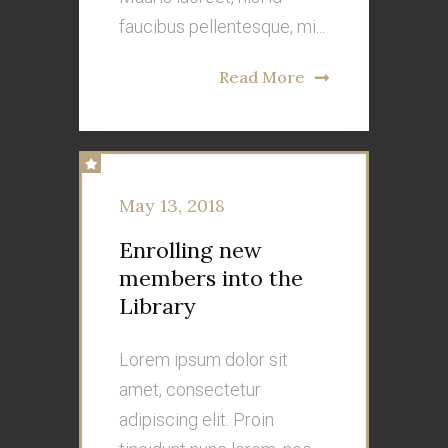
faucibus pellentesque, mi...
Read More
May 13, 2018
Enrolling new
members into the
Library
Lorem ipsum dolor sit
amet, consectetur
adipiscing elit. Proin