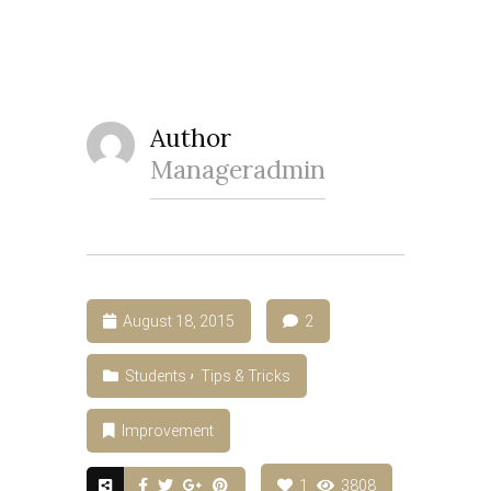
Author
Manageradmin
August 18, 2015
2
Students
Tips & Tricks
Improvement
1
3808