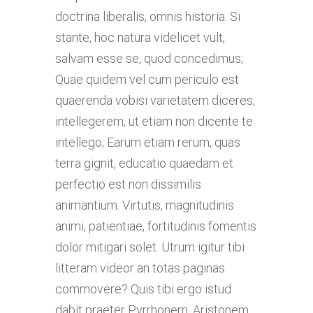
doctrina liberalis, omnis historia. Si
stante, hoc natura videlicet vult,
salvam esse se, quod concedimus;
Quae quidem vel cum periculo est
quaerenda vobisi varietatem diceres,
intellegerem, ut etiam non dicente te
intellego; Earum etiam rerum, quas
terra gignit, educatio quaedam et
perfectio est non dissimilis
animantium. Virtutis, magnitudinis
animi, patientiae, fortitudinis fomentis
dolor mitigari solet. Utrum igitur tibi
litteram videor an totas paginas
commovere? Quis tibi ergo istud
dabit praeter Pyrrhonem, Aristonem