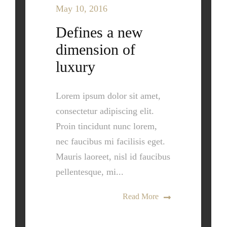
May 10, 2016
Defines a new
dimension of
luxury
Lorem ipsum dolor sit amet,
consectetur adipiscing elit.
Proin tincidunt nunc lorem,
nec faucibus mi facilisis eget.
Mauris laoreet, nisl id faucibus
pellentesque, mi...
Read More