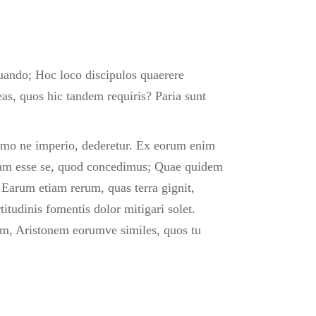
uando; Hoc loco discipulos quaerere
eas, quos hic tandem requiris? Paria sunt
 summo ne imperio, dederetur. Ex eorum enim
 salvam esse se, quod concedimus; Quae quidem
; Earum etiam rerum, quas terra gignit,
itudinis fomentis dolor mitigari solet.
nem, Aristonem eorumve similes, quos tu