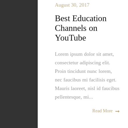
August 30, 2017
Best Education
Channels on
YouTube
Lorem ipsum dolor sit amet,
consectetur adipiscing elit.
Proin tincidunt nunc lorem,
nec faucibus mi facilisis eget.
Mauris laoreet, nisl id faucibus
pellentesque, mi...
Read More