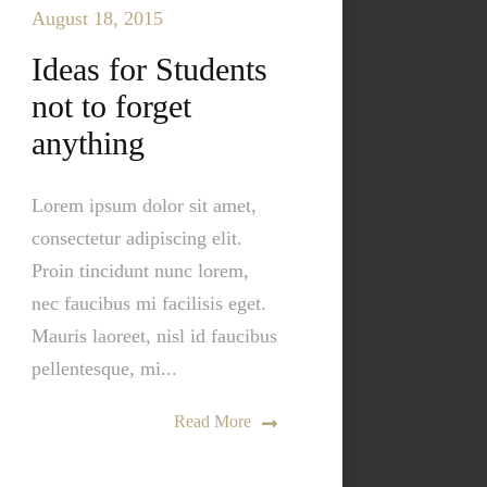
August 18, 2015
Ideas for Students
not to forget
anything
Lorem ipsum dolor sit amet,
consectetur adipiscing elit.
Proin tincidunt nunc lorem,
nec faucibus mi facilisis eget.
Mauris laoreet, nisl id faucibus
pellentesque, mi...
Read More