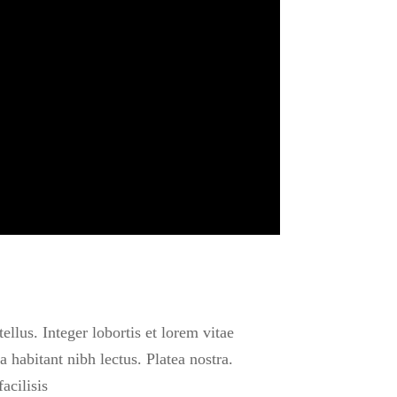
llus. Integer lobortis et lorem vitae
 habitant nibh lectus. Platea nostra.
acilisis