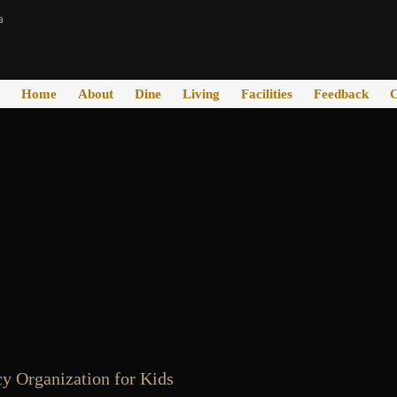
a
Home
About
Dine
Living
Facilities
Feedback
C
y Organization for Kids