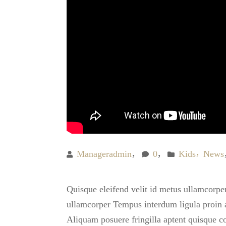
Manageradmin
0
Kids
News
Quisque eleifend velit id metus ullamcorper 
ullamcorper Tempus interdum ligula proin ap
Aliquam posuere fringilla aptent quisque c