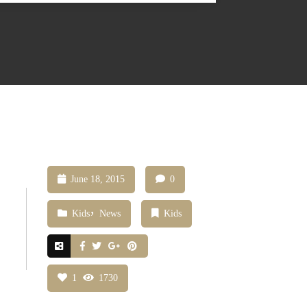
June 18, 2015
0
Kids
News
Kids
1
1730