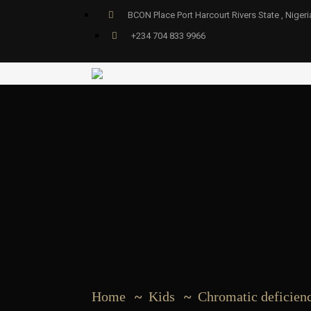
BCON Place Port Harcourt Rivers State , Nigeri
+234 704 833 9966
Home
Kids
Chromatic deficienc