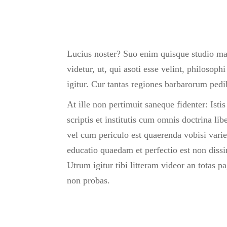
Lucius noster? Suo enim quisque studio ma
videtur, ut, qui asoti esse velint, philoso
igitur. Cur tantas regiones barbarorum pedib
At ille non pertimuit saneque fidenter: Ist
scriptis et institutis cum omnis doctrina li
vel cum periculo est quaerenda vobisi varie
educatio quaedam et perfectio est non dissim
Utrum igitur tibi litteram videor an totas
non probas.