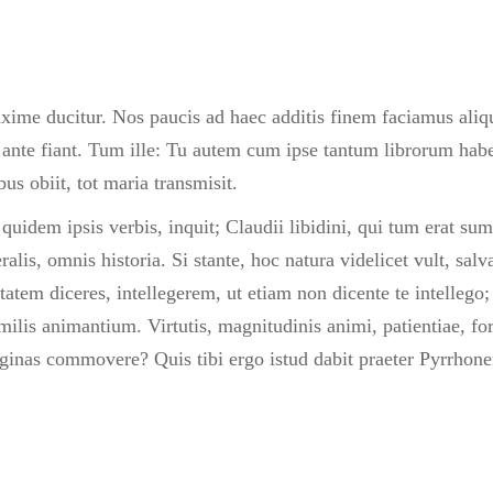
xime ducitur. Nos paucis ad haec additis finem faciamus aliq
phi ante fiant. Tum ille: Tu autem cum ipse tantum librorum hab
us obiit, tot maria transmisit.
is quidem ipsis verbis, inquit; Claudii libidini, qui tum erat
beralis, omnis historia. Si stante, hoc natura videlicet vult,
tatem diceres, intellegerem, ut etiam non dicente te intellego
ilis animantium. Virtutis, magnitudinis animi, patientiae, fort
 paginas commovere? Quis tibi ergo istud dabit praeter Pyrrho