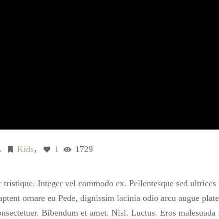
Kids
1
1729
tristique. Integer vel commodo ex. Pellentesque sed ultrices te
tent ornare eu Pede, dignissim lacinia odio arcu augue platea
onsectetuer. Bibendum et amet. Nisl. Luctus. Eros malesuada f